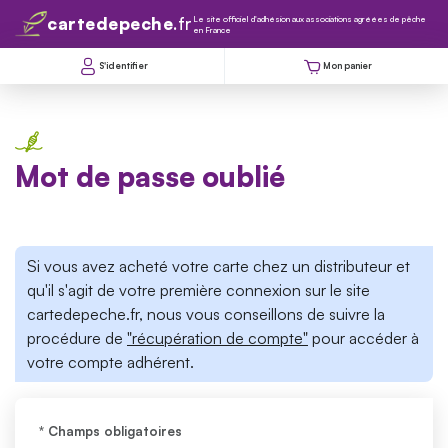
cartedepeche
.fr
Le site officiel d'adhésion aux associations agréées de pêche
en France
rcher
S'identifier
Mon panier
Mot de passe oublié
Si vous avez acheté votre carte chez un distributeur et
qu'il s'agit de votre première connexion sur le site
cartedepeche.fr, nous vous conseillons de suivre la
procédure de
"récupération de compte"
pour accéder à
votre compte adhérent.
* Champs obligatoires